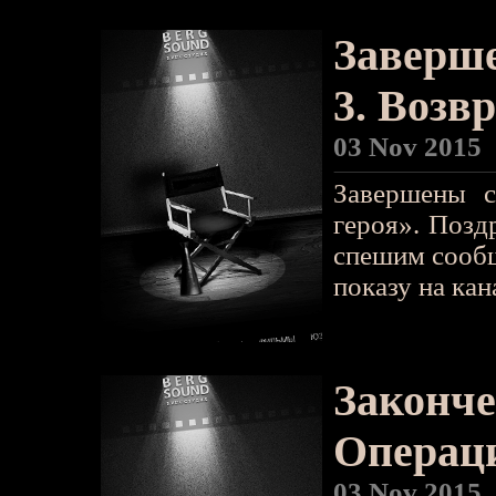
Заверше
3. Возв
03 Nov 2015
Завершены с
героя». Позд
спешим сообщ
показу на ка
Законче
Операц
03 Nov 2015