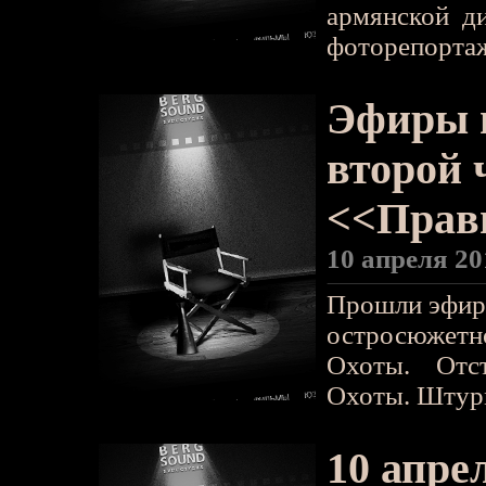
армянской д
фоторепортаж
Эфиры 
второй 
<<Прав
10 апреля 20
Прошли эфиры
остросюжетн
Охоты. Отс
Охоты. Штур
10 апре